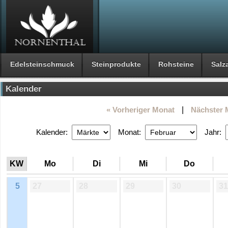
Edelsteinschmuck
Steinprodukte
Rohsteine
Salza
Kalender
« Vorheriger Monat
|
Nächster 
Kalender:
Monat:
Jahr:
KW
Mo
Di
Mi
Do
5
27
28
29
30
31