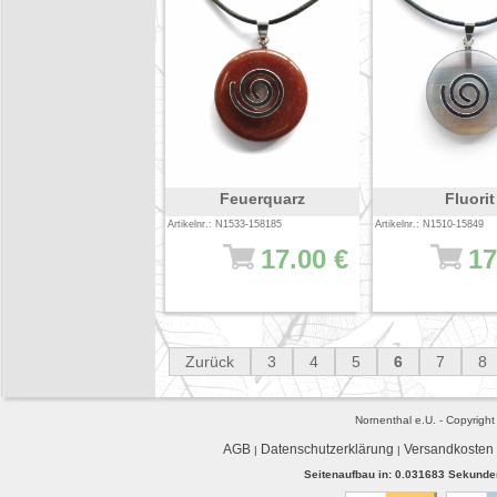
Feuerquarz
Fluorit
Artikelnr.: N1533-158185
Artikelnr.: N1510-15849
17.00 €
17
Zurück
3
4
5
6
7
8
Nornenthal e.U. - Copyrigh
AGB
Datenschutzerklärung
Versandkosten
|
|
Seitenaufbau in: 0.031683 Sekunden