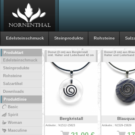
Edelsteinschmuck
Steinprodukte
Rohsteine
Salza
Produktart
Donut (3 cm) aus Bergkristall
Donut (3 cm) aus Blau
inkl. Halter und Lederband 42 cm
Halter und Lederband
Edelsteinschmuck
Steinprodukte
Rohsteine
Salzartikel
Downloads
Produktlinie
Basic
Spirit
Bergkristall
Blauqua
Woman
Artikelnr.: N1512-15823
Artikelnr.: N1529-15829
Masculine
21.00 €
17