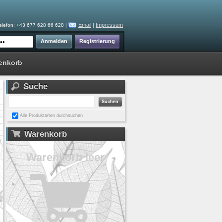
Email
Impressum
elefon: +43 677 628 66 628 |
|
enkorb
Suche
Alle Produktarten durchsuchen
Warenkorb
Warenkorb leer