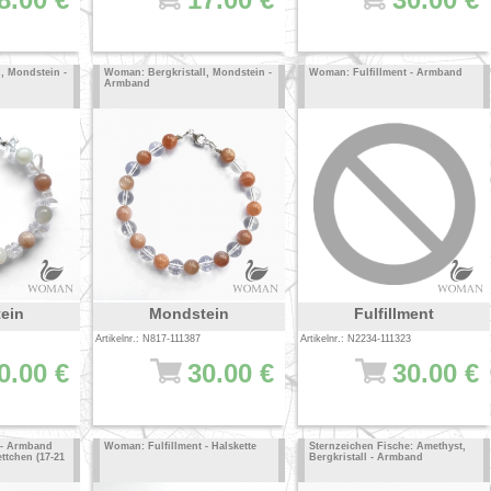
, Mondstein -
Woman: Bergkristall, Mondstein -
Woman: Fulfillment - Armband
Armband
ein
Mondstein
Fulfillment
Artikelnr.: N817-111387
Artikelnr.: N2234-111323
0.00 €
30.00 €
30.00 €
 - Armband
Woman: Fulfillment - Halskette
Sternzeichen Fische: Amethyst,
ttchen (17-21
Bergkristall - Armband