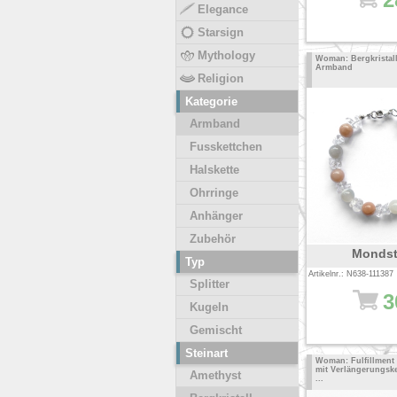
Elegance
Starsign
Mythology
Woman: Bergkristall
Armband
Religion
Kategorie
Armband
Fusskettchen
Halskette
Ohrringe
Anhänger
Zubehör
Mondst
Typ
Artikelnr.: N638-111387
Splitter
3
Kugeln
Gemischt
Steinart
Woman: Fulfillment
mit Verlängerungske
Amethyst
...