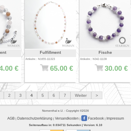
ment
Fulfillment
Fische
Artikelnr.: N1655-111323
Artikelnr.: N342-11139
4.00 €
65.00 €
30.00 €
2
3
4
5
6
7
Weiter
>
Nornenthal e.U. - Copyright ©2026
AGB
Datenschutzerklärung
Versandkosten
Facebook
Impressum
|
|
|
|
Seitenaufbau in: 0.034711 Sekunden | Version: 6.10