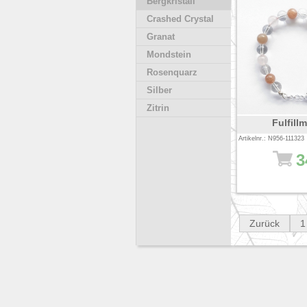
Bergkristall
Crashed Crystal
Granat
Mondstein
Rosenquarz
Silber
Zitrin
Fulfill
Artikelnr.: N956-111323
3
Zurück
1