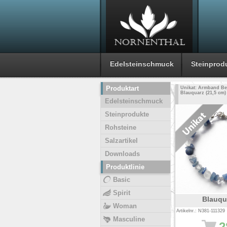
Edelsteinschmuck
Steinprod
Produktart
Unikat: Armband Ber
Blauquarz (21,5 cm)
Edelsteinschmuck
Steinprodukte
Rohsteine
Salzartikel
Downloads
Produktlinie
Basic
Spirit
Blauqu
Woman
Artikelnr.: N381-111329
Masculine
2