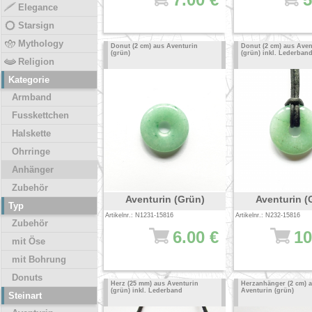
Elegance
Starsign
Mythology
Donut (2 cm) aus Aventurin
Donut (2 cm) aus Aven
(grün)
(grün) inkl. Lederban
Religion
Kategorie
Armband
Fusskettchen
Halskette
Ohrringe
Anhänger
Zubehör
Aventurin (Grün)
Aventurin (
Typ
Artikelnr.: N1231-15816
Artikelnr.: N232-15816
Zubehör
6.00 €
10
mit Öse
mit Bohrung
Donuts
Herz (25 mm) aus Aventurin
Herzanhänger (2 cm) 
(grün) inkl. Lederband
Aventurin (grün)
Steinart