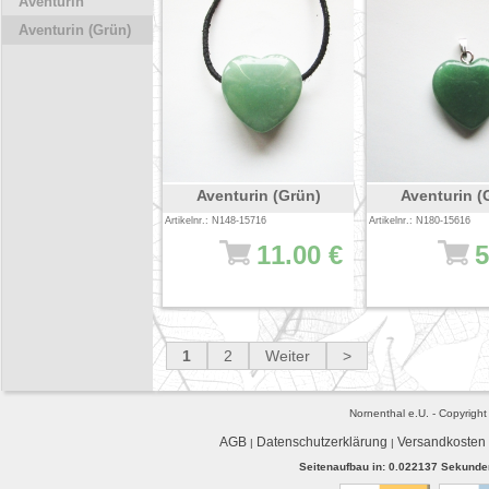
Aventurin
Aventurin (Grün)
Aventurin (Grün)
Aventurin (
Artikelnr.: N148-15716
Artikelnr.: N180-15616
11.00 €
5
1
2
Weiter
>
Nornenthal e.U. - Copyrigh
AGB
Datenschutzerklärung
Versandkosten
|
|
Seitenaufbau in: 0.022137 Sekunden