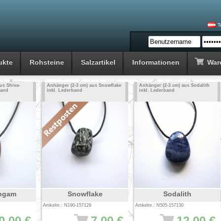
T
ukte
Rohsteine
Salzartikel
Informationen
War
us Shiva-
Anhänger (2-3 cm) aus Snowflake
Anhänger (2-3 cm) aus Sodalith
band
inkl. Lederband
inkl. Lederband
ingam
Snowflake
Sodalith
Artikelnr.: N190-157129
Artikelnr.: N505-157130
0.00 €
7.00 €
12.00 €