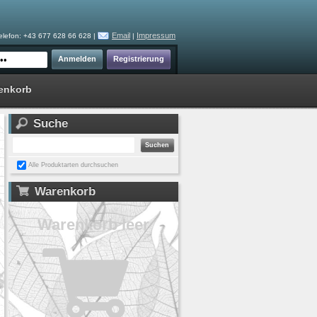
Email
Impressum
elefon: +43 677 628 66 628 |
|
enkorb
Suche
Alle Produktarten durchsuchen
Warenkorb
Warenkorb leer