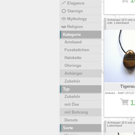
Elegance
Starsign
Mythology
Anhänger (2-3 cm) 
inkl. Lederband
Religion
Kategorie
Armband
Fusskettchen
Halskette
Ohrringe
Anhänger
Zubehör
Tigera
Typ
Artikelnr.: N487-157137
Zubehör
1
mit Öse
mit Bohrung
Donuts
Anhänger (2-3 cm) au
Lederband
Sorte