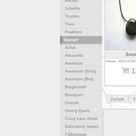
Herzen
Scheibe
Tropfen
Tiere
Freeform
Steinart
Achat
Zoisi
Amazonit
Artikelnr.: N516-157190
Amethyst
1
Aventurin (Grün)
Aventurin (Rot)
Bergkristall
Blauquarz
Zurück
3
Charoit
Cherry Quarz
Crazy Lace Achat
Dalmatiner Jaspis
Falkenauge