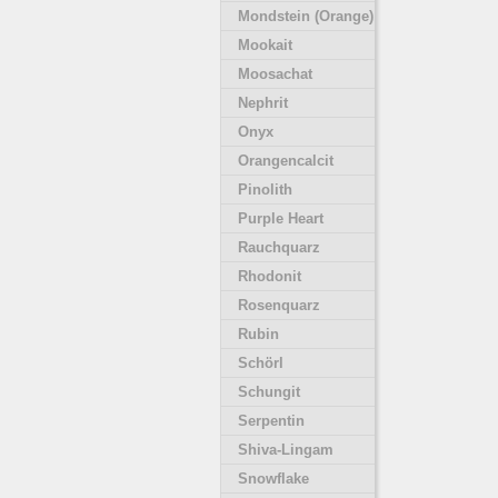
Mondstein (Orange)
Mookait
Moosachat
Nephrit
Onyx
Orangencalcit
Pinolith
Purple Heart
Rauchquarz
Rhodonit
Rosenquarz
Rubin
Schörl
Schungit
Serpentin
Shiva-Lingam
Snowflake