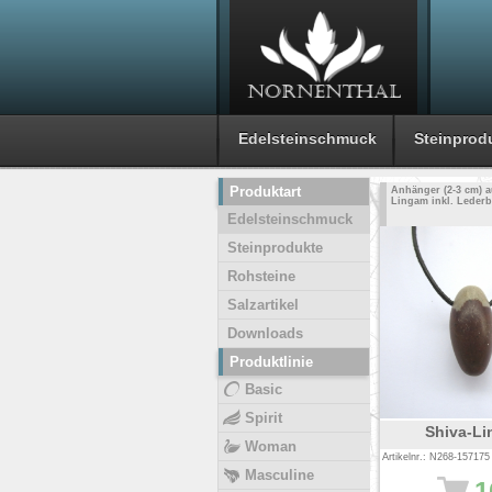
Edelsteinschmuck
Steinprod
Produktart
Anhänger (2-3 cm) a
Lingam inkl. Leder
Edelsteinschmuck
Steinprodukte
Rohsteine
Salzartikel
Downloads
Produktlinie
Basic
Spirit
Shiva-L
Woman
Artikelnr.: N268-157175
Masculine
1