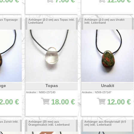
aus Tigerauge
Anhänger (2-3 cm) aus Topas inkl.
Anhänger (2-3 cm) aus Unakit
Lederband
inkl. Lederband
uge
Topas
Unakit
Artikelnr.: N683-157140
Artikelnr.: N506-157147
2.00 €
18.00 €
12.00 €
s Zoisit inkl.
Anhänger (25 mm) aus
Anhänger aus Bergkristall (4-5
Orangencalcit inkl. Lederband
cm) inkl. Lederband