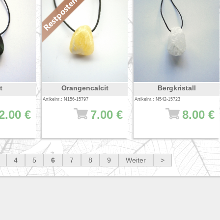
t
Orangencalcit
Bergkristall
Artikelnr.: N156-15797
Artikelnr.: N542-15723
2.00 €
7.00 €
8.00 €
4
5
6
7
8
9
Weiter
>