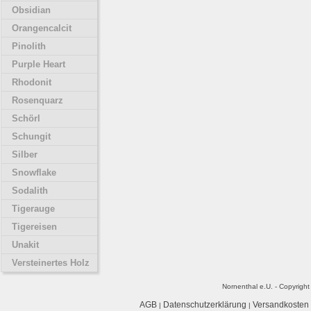
Obsidian
Orangencalcit
Pinolith
Purple Heart
Rhodonit
Rosenquarz
Schörl
Schungit
Silber
Snowflake
Sodalith
Tigerauge
Tigereisen
Unakit
Versteinertes Holz
Nornenthal e.U. - Copyrigh
AGB
Datenschutzerklärung
Versandkosten
|
|