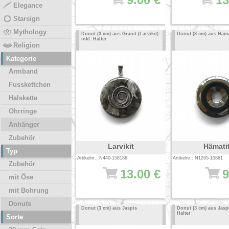
Elegance
Starsign
Mythology
Donut (3 cm) aus Granit (Larvikit)
Donut (3 cm) aus Häma
inkl. Halter
Religion
Kategorie
Armband
Fusskettchen
Halskette
Ohrringe
Anhänger
Zubehör
Larvikit
Hämati
Typ
Artikelnr.: N440-158186
Artikelnr.: N1265-15861
Zubehör
13.00 €
9
mit Öse
mit Bohrung
Donuts
Donut (3 cm) aus Jaspis
Donut (3 cm) aus Jaspi
Halter
Sorte