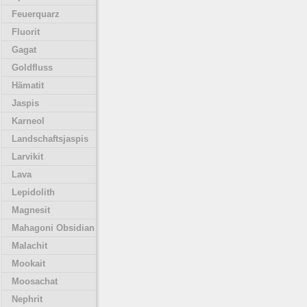
Feuerquarz
Fluorit
Gagat
Goldfluss
Hämatit
Jaspis
Karneol
Landschaftsjaspis
Larvikit
Lava
Lepidolith
Magnesit
Mahagoni Obsidian
Malachit
Mookait
Moosachat
Nephrit