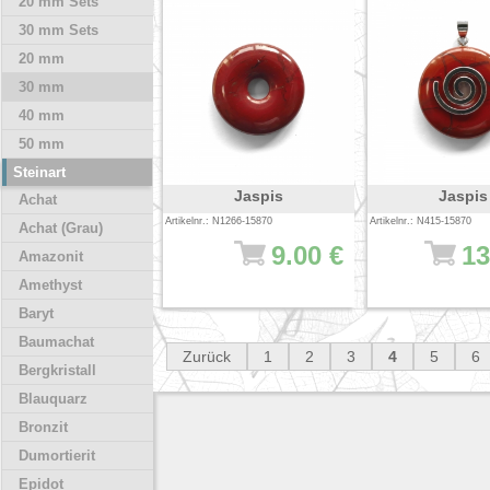
20 mm Sets
30 mm Sets
20 mm
30 mm
40 mm
50 mm
Steinart
Jaspis
Jaspis
Achat
Artikelnr.: N1266-15870
Artikelnr.: N415-15870
Achat (Grau)
9.00 €
13
Amazonit
Amethyst
Baryt
Baumachat
Zurück
1
2
3
4
5
6
Bergkristall
Blauquarz
Bronzit
Dumortierit
Epidot