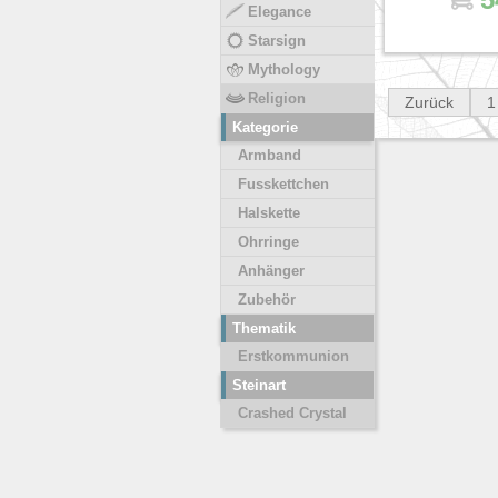
Elegance
Starsign
Mythology
Religion
Zurück
1
Kategorie
Armband
Fusskettchen
Halskette
Ohrringe
Anhänger
Zubehör
Thematik
Erstkommunion
Steinart
Crashed Crystal