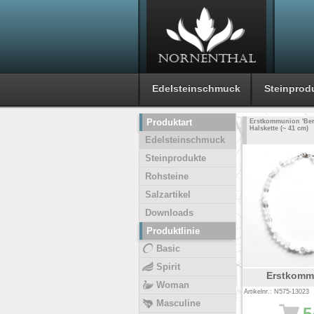
Edelsteinschmuck
Steinprod
Produktart
Erstkommunion 'Bergk
Halskette (~ 41 cm)
Edelsteinschmuck
Steinprodukte
Rohsteine
Salzartikel
Downloads
Produktlinie
Basic
Spirit
Erstkomm
Woman
Artikelnr.: N575-13023
Masculine
5