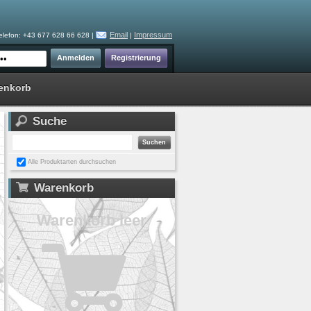
Email
Impressum
elefon: +43 677 628 66 628 |
|
enkorb
Suche
Alle Produktarten durchsuchen
Warenkorb
Warenkorb leer