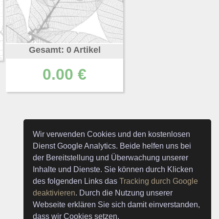
Gesamt: 0 Artikel
0.00 €
Wir verwenden Cookies und den kostenlosen
Dienst Google Analytics. Beide helfen uns bei
der Bereitstellung und Überwachung unserer
Inhalte und Dienste. Sie können durch Klicken
des folgenden Links das
Tracking durch Google
deaktivieren
. Durch die Nutzung unserer
Webseite erklären Sie sich damit einverstanden,
dass wir Cookies setzen.