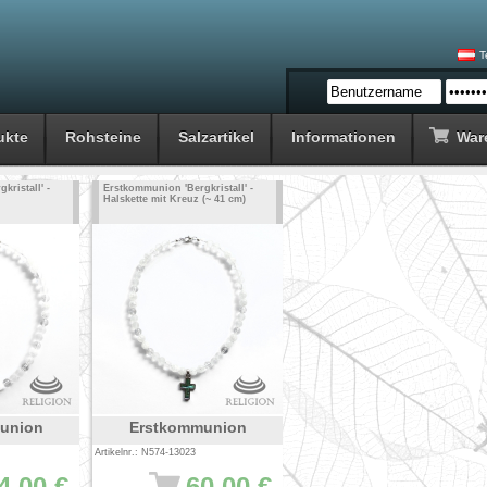
T
ukte
Rohsteine
Salzartikel
Informationen
War
ristall' -
Erstkommunion 'Bergkristall' -
Halskette mit Kreuz (~ 41 cm)
union
Erstkommunion
Artikelnr.: N574-13023
4.00 €
60.00 €