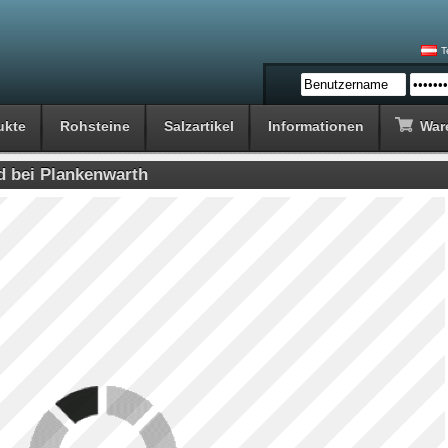
T
ukte
Rohsteine
Salzartikel
Informationen
War
d bei Plankenwarth