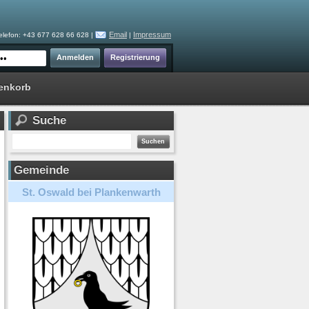
Email
Impressum
elefon: +43 677 628 66 628 |
|
enkorb
Suche
Gemeinde
St. Oswald bei Plankenwarth