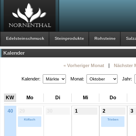
Edelsteinschmuck
Steinprodukte
Rohsteine
Salza
Kalender
« Vorheriger Monat
|
Nächster 
Kalender:
Monat:
Jahr:
KW
Mo
Di
Mi
Do
40
29
30
1
2
3
Köflach
Trieben