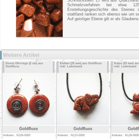
Schmuckstein. Er wird aus Quarzsand 
Schmelzverfahren bei etwa 12
Enstehungsgeschichte des Steines
stattfand ranken sich ebenso wie um s
Auf geistiger Ebene gilt er als Glaubens
Weitere Artikel
Donut Ohrringe (2 cm) aus
Elefant (25 mm) aus Goldfluss
Katze (25 mm) au
Goldfluss
inkl. Lederband
inkl. Lederband
Goldfluss
Goldfluss
Goldf
Artikelnr.: N109-0000
Artikelnr.: N123-0000
Artikelnr.: N128-0000