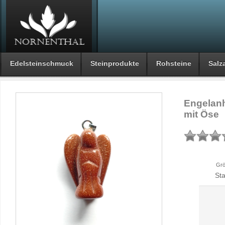
Edelsteinschmuck
Steinprodukte
Rohsteine
Salza
Engelanh
mit Öse
Grö
St