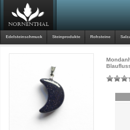
Edelsteinschmuck
Steinprodukte
Rohsteine
Salza
Mondanhä
Blauflus