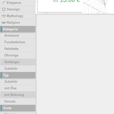
Elegance
Starsign
Mythology
Religion
Kategorie
Armband
Fusskettchen
Halskette
Ohrringe
Anhänger
Zubehör
Typ
Zubehör
mit Öse
mit Bohrung
Donuts
Sorte