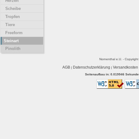
Herzen
Scheibe
Tropfen
Tiere
Freeform
Steinart
Pinolith
Nornenthal e.U. - Copyrigh
AGB
Datenschutzerklärung
Versandkosten
|
|
Seitenaufbau in: 0.019946 Sekunden