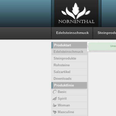
Edelsteinschmuck
Steinprod
Produktart
Unte
Edelsteinschmuck
Steinprodukte
Rohsteine
Salzartikel
Downloads
Produktlinie
Basic
Spirit
Woman
Masculine