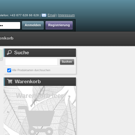
Email
Impressum
elefon: +43 677 628 66 628 |
|
enkorb
Suche
Alle Produktarten durchsuchen
Warenkorb
Warenkorb leer