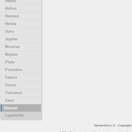
Hades
Helios
Hermes
Hestia
Juno
Jupiter
Minerva
Neptun
Pluto
Poseidon
Saturn
Venus
Vulcanus
Zeus
Steinart
Lepidolith
Nornenthal e.U. - Copyrigh