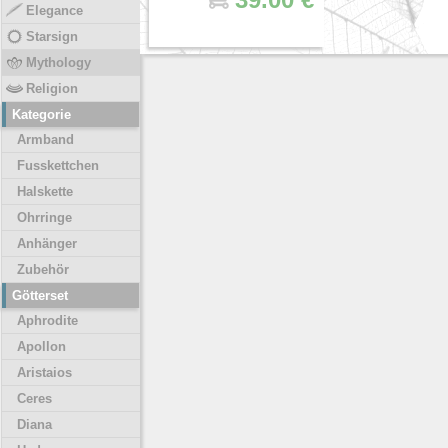
Elegance
Starsign
Mythology
Religion
Kategorie
Armband
Fusskettchen
Halskette
Ohrringe
Anhänger
Zubehör
Götterset
Aphrodite
Apollon
Aristaios
Ceres
Diana