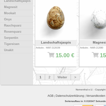
Landschaftsjaspis
Magnesit
Mookait
Onyx
Rauchquarz
Rosenquarz
Serpentin
Landschaftsjaspis
Magnesi
Tigereisen
Artikelnr.: N697-2120156
Artikelnr.: N695-212080
Unakit
15.00 €
15
1
2
Weiter
>
Nornenthal e.U. - Copyrigh
AGB
Datenschutzerklärung
Versandkosten
|
|
Seitenaufbau in: 0.018347 Sekunden