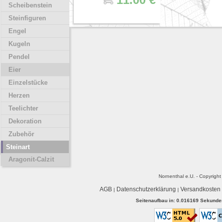
Scheibenstein
Steinfiguren
Engel
Kugeln
Pendel
Eier
Einzelstücke
Herzen
Teelichter
Dekoration
Zubehör
Steinart
Aragonit-Calzit
Nornenthal e.U. - Copyrigh
AGB
Datenschutzerklärung
Versandkosten
|
|
Seitenaufbau in: 0.016169 Sekunden