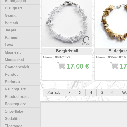
Bilderjaspis
Blauquarz
Granat
Hämatit
Jaspis
Karneol
Lava
Bergkristall
Bilderjas
Magnesit
Artikelnr.: N861-111123
Artikelnr.: N1026-1111206
Moosachat
17.00 €
17
Orangencalcit
Peridot
Perlmutt
Rauchquarz
Zurück
2
3
4
5
6
We
Rhodochrosit
Rosenquarz
Snowflake
Sodalith
Tigerauge