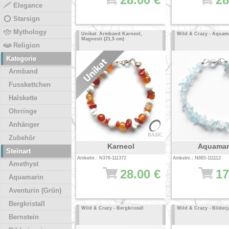
Elegance
Starsign
Mythology
Unikat: Armband Karneol,
Wild & Crazy - Aquam
Magnesit (21,5 cm)
Religion
Kategorie
Armband
Fusskettchen
Halskette
Ohrringe
Anhänger
Zubehör
Karneol
Aquamar
Steinart
Artikelnr.: N376-111372
Artikelnr.: N865-111112
Amethyst
28.00 €
17
Aquamarin
Aventurin (Grün)
Bergkristall
Wild & Crazy - Bergkristall
Wild & Crazy - Bilderj
Bernstein