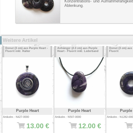
Konzentrations- und Aufnahmefähigkeit
Ablenkung.
Weitere Artikel
Donut (3 cm) aus Purple Heart -
Anhänger (2-3 cm) aus Purple
Donut (3 cm) aus 
Fluorit inkl. Halter
Heart - Fluorit inkl. Lederband
Fluorit
Purple Heart
Purple Heart
Purple
Artikelnr.: N427-0000
Artikelnr.: N507-0000
Artikelnr.: N1282-00
13.00 €
12.00 €