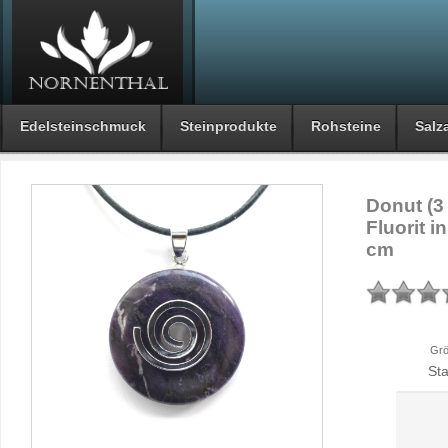
Edelsteinschmuck
Steinprodukte
Rohsteine
Salza
Donut (3
Fluorit i
cm
Grö
St