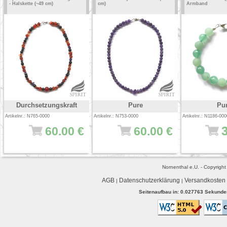
- Halskette (~49 cm)
cm)
Armband
Durchsetzungskraft
Pure
Pu
Artikelnr.: N765-0000
Artikelnr.: N753-0000
Artikelnr.: N1186-000
60.00 €
60.00 €
Nornenthal e.U. - Copyrigh
AGB
Datenschutzerklärung
Versandkosten
|
|
Seitenaufbau in: 0.027763 Sekunden