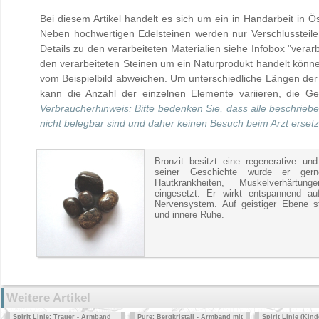
Bei diesem Artikel handelt es sich um ein in Handarbeit in Ö
Neben hochwertigen Edelsteinen werden nur Verschlussteile 
Details zu den verarbeiteten Materialien siehe Infobox "verarb
den verarbeiteten Steinen um ein Naturprodukt handelt kön
vom Beispielbild abweichen. Um unterschiedliche Längen der
kann die Anzahl der einzelnen Elemente variieren, die Ges
Verbraucherhinweis: Bitte bedenken Sie, dass alle beschrieb
nicht belegbar sind und daher keinen Besuch beim Arzt erset
Bronzit besitzt eine regenerative u
seiner Geschichte wurde er gerne
Hautkrankheiten, Muskelverhärt
eingesetzt. Er wirkt entspannend a
Nervensystem. Auf geistiger Ebene stä
und innere Ruhe.
Weitere Artikel
Spirit Linie: Trauer - Armband
Pure: Bergkristall - Armband mit
Spirit Linie (Kind