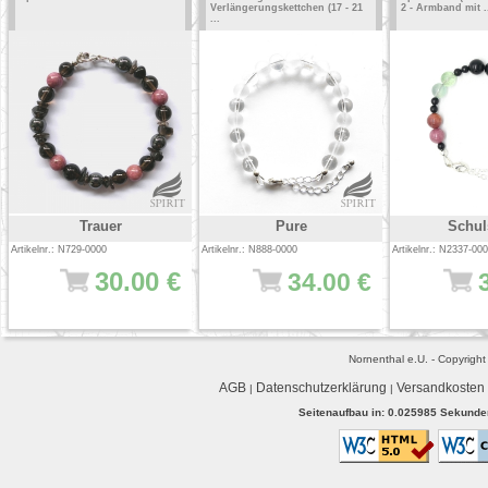
Verlängerungskettchen (17 - 21
2 - Armband mit .
...
Trauer
Pure
Schul
Artikelnr.: N729-0000
Artikelnr.: N888-0000
Artikelnr.: N2337-00
30.00 €
34.00 €
Nornenthal e.U. - Copyrigh
AGB
Datenschutzerklärung
Versandkosten
|
|
Seitenaufbau in: 0.025985 Sekunden