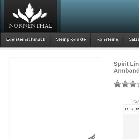
Edelsteinschmuck
Steinprodukte
Rohsteine
Salza
Spirit Li
Armban
Grö