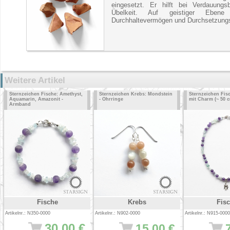
eingesetzt. Er hilft bei Verdauung
Übelkeit. Auf geistiger Eben
Durchhaltevermögen und Durchsetzungs
Weitere Artikel
Sternzeichen Fische: Amethyst,
Sternzeichen Krebs: Mondstein
Sternzeichen Fisc
Aquamarin, Amazonit -
- Ohrringe
mit Charm (~ 50 
Armband
Fische
Krebs
Fis
Artikelnr.: N350-0000
Artikelnr.: N902-0000
Artikelnr.: N915-0000
30.00 €
15.00 €