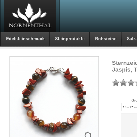
Edelsteinschmuck
Steinprodukte
Rohsteine
Salza
Sternzei
Jaspis, 
Grö