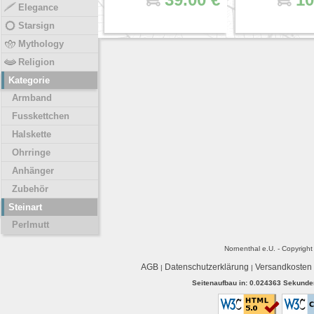
Elegance
Starsign
Mythology
Religion
Kategorie
Armband
Fusskettchen
Halskette
Ohrringe
Anhänger
Zubehör
Steinart
Perlmutt
Nornenthal e.U. - Copyrigh
AGB
Datenschutzerklärung
Versandkosten
|
|
Seitenaufbau in: 0.024363 Sekunden