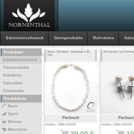
Edelsteinschmuck
Steinprodukte
Rohsteine
Salza
Produktart
Basic: Perlmutt - Halskette (~52
Ohrstecker aus Perlmu
cm)
Edelsteinschmuck
Steinprodukte
Rohsteine
Salzartikel
Downloads
Produktlinie
Basic
Spirit
Perlmutt
Perlmut
Woman
Artikelnr.: N868-1311202
Artikelnr.: N842-1410202
Masculine
39.00 €
10