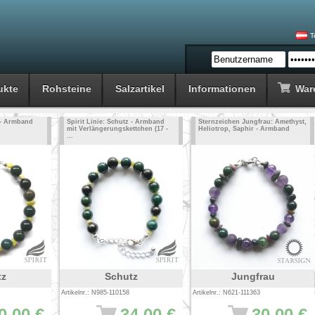
T
ukte
Rohsteine
Salzartikel
Informationen
War
z - Armband
Spirit Linie: Schutz - Armband
Sternzeichen Jungfrau: Amethyst,
mit Verlängerungskettchen (17 -
Heliotrop, Saphir - Armband
...
tz
Schutz
Jungfrau
Artikelnr.: N985-110158
Artikelnr.: N621-111363
0.00 €
34.00 €
30.00 €