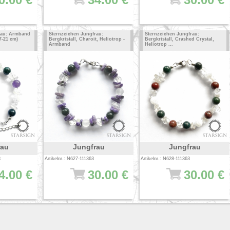
rau: Armband
Sternzeichen Jungfrau:
Sternzeichen Jungfrau:
7-21 cm)
Bergkristall, Charoit, Heliotrop -
Bergkristall, Crashed Crystal,
Armband
Heliotrop ...
rau
Jungfrau
Jungfrau
3
Artikelnr.: N627-111363
Artikelnr.: N628-111363
4.00 €
30.00 €
30.00 €