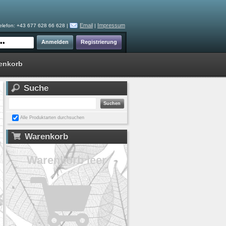
Email
Impressum
elefon: +43 677 628 66 628 |
|
enkorb
Suche
Alle Produktarten durchsuchen
Warenkorb
Warenkorb leer