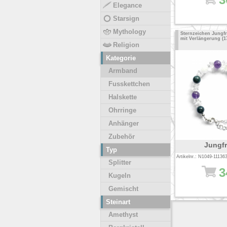
Elegance
Starsign
Mythology
Sternzeichen Jungf
mit Verlängerung (1
Religion
Kategorie
Armband
Fusskettchen
Halskette
Ohrringe
Anhänger
Zubehör
Jungf
Typ
Artikelnr.: N1049-11136
Splitter
3
Kugeln
Gemischt
Steinart
Amethyst