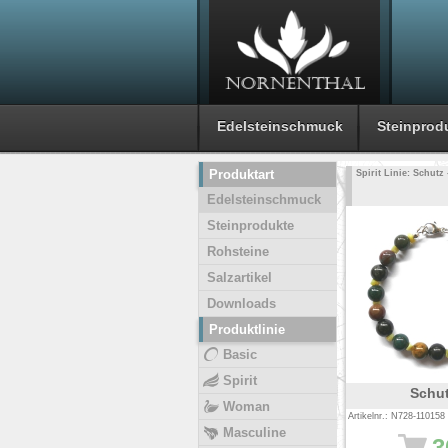
Edelsteinschmuck
Steinprod
Produktart
Spirit Linie: Schut
Edelsteinschmuck
Steinprodukte
Rohsteine
Salzartikel
Downloads
Produktlinie
Basic
Spirit
Schu
Woman
Artikelnr.: N728-110158
Masculine
3