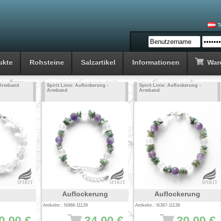
T
ukte
Rohsteine
Salzartikel
Informationen
War
- Armband
Spirit Linie: Auflockerung -
Spirit Linie: Auflockerung -
Armband
Armband
e
Auflockerung
Auflockerung
Artikelnr.: N986-11139
Artikelnr.: N387-11139
0.00 €
34.00 €
30.00 €