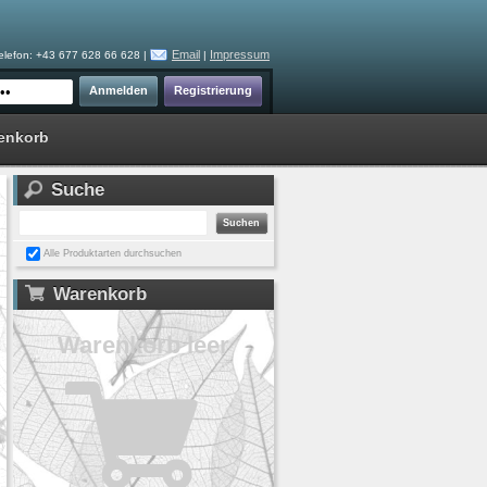
Email
Impressum
elefon: +43 677 628 66 628 |
|
enkorb
Suche
Alle Produktarten durchsuchen
Warenkorb
Warenkorb leer