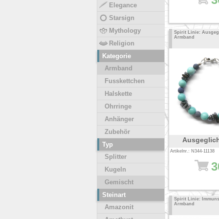
Elegance
Starsign
Mythology
Spirit Linie: Ausgeg
Armband
Religion
Kategorie
Armband
Fusskettchen
Halskette
Ohrringe
Anhänger
Zubehör
Ausgeglic
Typ
Artikelnr.: N344-11138
Splitter
3
Kugeln
Gemischt
Steinart
Spirit Linie: Immun
Armband
Amazonit