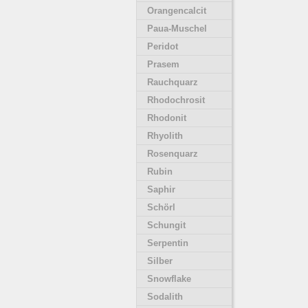
Orangencalcit
Paua-Muschel
Peridot
Prasem
Rauchquarz
Rhodochrosit
Rhodonit
Rhyolith
Rosenquarz
Rubin
Saphir
Schörl
Schungit
Serpentin
Silber
Snowflake
Sodalith