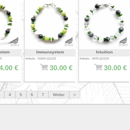
stem
Immunsystem
Intuition
25
Artikelnr.: N1604-1113125
Artikelnr.: N978-1113129
4.00 €
30.00 €
30.00 €
4
5
6
7
Weiter
>