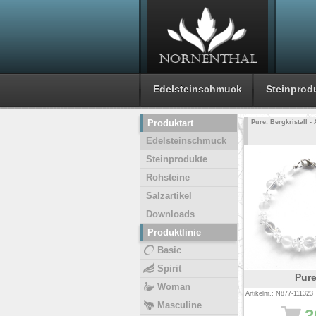
Edelsteinschmuck
Steinprod
Produktart
Pure: Bergkristall 
Edelsteinschmuck
Steinprodukte
Rohsteine
Salzartikel
Downloads
Produktlinie
Basic
Spirit
Pur
Woman
Artikelnr.: N877-111323
Masculine
3