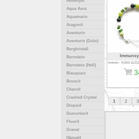
Amethyst
Aqua Aura
Aquamarin
Aragonit
Aventurin
Aventurin (Grün)
Bergkristall
Immunsy
Bernstein
Artikelnr.: N1603-11131
Bernstein (Hell)
3
Blauquarz
Bronzit
Charoit
Crashed Crystal
1
2
3
Diopsid
Dumortierit
Fluorit
Granat
Hämatit