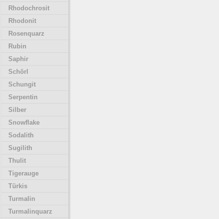
Rhodochrosit
Rhodonit
Rosenquarz
Rubin
Saphir
Schörl
Schungit
Serpentin
Silber
Snowflake
Sodalith
Sugilith
Thulit
Tigerauge
Türkis
Turmalin
Turmalinquarz