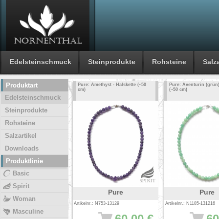
Edelsteinschmuck
Steinprodukte
Rohsteine
Salza
Produktart
Pure: Amethyst - Halskette (~50
Pure: Aventurin (grün)
cm)
(~50 cm)
Edelsteinschmuck
Steinprodukte
Rohsteine
Salzartikel
Downloads
Produktlinie
Basic
Spirit
Pure
Pure
Woman
Artikelnr.: N753-13129
Artikelnr.: N1185-131216
Masculine
60.00 €
60