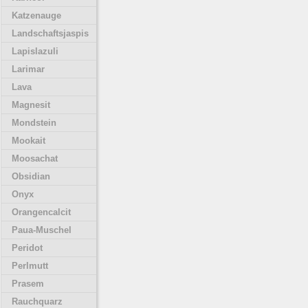
Katzenauge
Landschaftsjaspis
Lapislazuli
Larimar
Lava
Magnesit
Mondstein
Mookait
Moosachat
Obsidian
Onyx
Orangencalcit
Paua-Muschel
Peridot
Perlmutt
Prasem
Rauchquarz