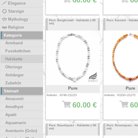
Elegance
Starsign
Mythology
Pure: Bergkristall - Halskette (~50
Pure: Karneol - Halske
cm)
Religion
Kategorie
Armband
Fusskettchen
Halskette
Ohrringe
Anhänger
Zubehör
Pure
Pure
Steinart
Artikelnr.: N749-131223
Artikelnr.: N1193-131272
Amazonit
60.00 €
60
Amethyst
Apatit
Aquamarin
Pure: Rauchquarz - Halskette (~50
Pure: Rosenquarz - Hal
cm)
cm)
Aventurin (Grün)