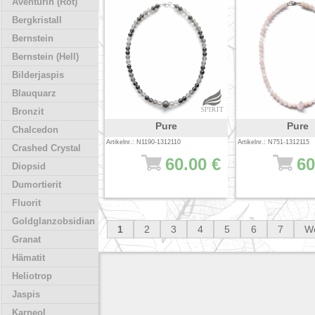
Aventurin (Rot)
Bergkristall
Bernstein
Bernstein (Hell)
Bilderjaspis
Blauquarz
Bronzit
Pure
Pure
Chalcedon
Artikelnr.: N1190-1312110
Artikelnr.: N751-1312115
Crashed Crystal
60.00 €
60
Diopsid
Dumortierit
Fluorit
Goldglanzobsidian
1
2
3
4
5
6
7
We
Granat
Hämatit
Heliotrop
Jaspis
Karneol