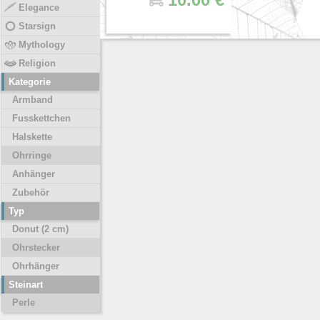
Elegance
Starsign
Mythology
Religion
Kategorie
Armband
Fusskettchen
Halskette
Ohrringe
Anhänger
Zubehör
Typ
Donut (2 cm)
Ohrstecker
Ohrhänger
Steinart
Perle