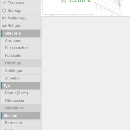
Elegance
Starsign
Mythology
Religion
Kategorie
Armband
Fusskettchen
Halskette
Ohrringe
Anhänger
Zubehör
Typ
Donut (2 cm)
Ohrstecker
Ohrhänger
Steinart
Bernstein