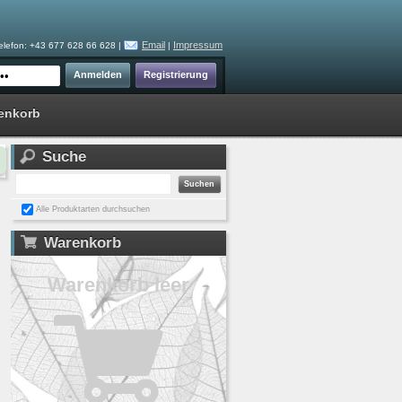
Email
Impressum
elefon: +43 677 628 66 628 |
|
enkorb
Suche
Alle Produktarten durchsuchen
Warenkorb
Warenkorb leer