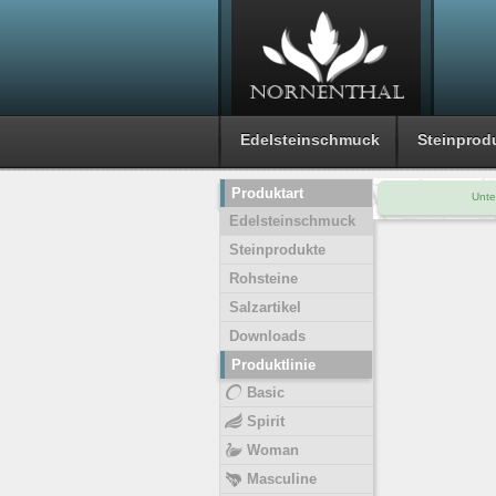
Edelsteinschmuck
Steinprod
Produktart
Unte
Edelsteinschmuck
Steinprodukte
Rohsteine
Salzartikel
Downloads
Produktlinie
Basic
Spirit
Woman
Masculine