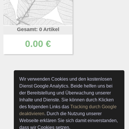
Gesamt: 0 Artikel
0.00 €
Wir verwenden Cookies und den kostenlosen
Dienst Google Analytics. Beide helfen uns bei
der Bereitstellung und Überwachung unserer
Inhalte und Dienste. Sie können durch Klicken
des folgenden Links das
Tracking durch Google
deaktivieren
. Durch die Nutzung unserer
Webseite erklären Sie sich damit einverstanden,
dass wir Cookies setzen.