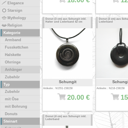
Elegance
Starsign
Mythology
Donut (3 cm) aus Schungit inkl.
Donut (3 cm) aus Schu
Halter und Lederband 42 cm
Lederband
Religion
Kategorie
Armband
Fusskettchen
Halskette
Ohrringe
Anhänger
Zubehör
Schungit
Schungi
Typ
Artikelnr.: N1551-158158
Artikelnr.: N216-158158
Zubehör
20.00 €
15
mit Öse
mit Bohrung
Donuts
Donut (4 cm) aus Schungit inkl.
Lederband
Steinart