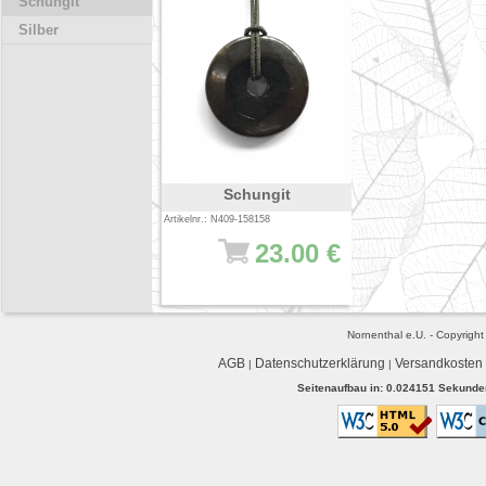
Schungit
Silber
Schungit
Artikelnr.: N409-158158
23.00 €
Nornenthal e.U. - Copyrigh
AGB
Datenschutzerklärung
Versandkosten
|
|
Seitenaufbau in: 0.024151 Sekunden