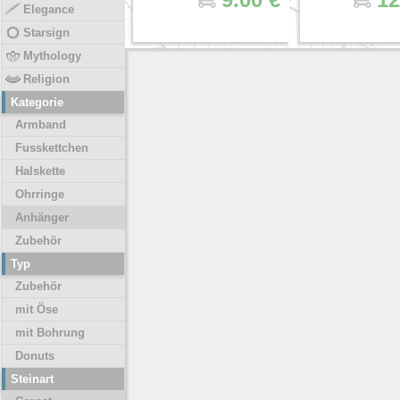
Elegance
Starsign
Mythology
Religion
Kategorie
Armband
Fusskettchen
Halskette
Ohrringe
Anhänger
Zubehör
Typ
Zubehör
mit Öse
mit Bohrung
Donuts
Steinart