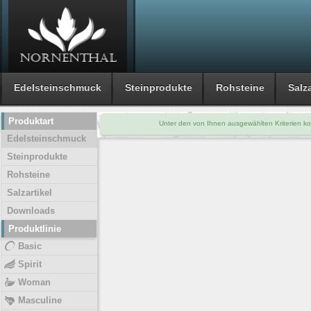
Edelsteinschmuck
Steinprodukte
Rohsteine
Salza
Produktart
Unter den von Ihnen ausgewählten Kriterien ko
Edelsteinschmuck
Steinprodukte
Rohsteine
Salzartikel
Downloads
Produktlinie
Basic
Spirit
Woman
Masculine