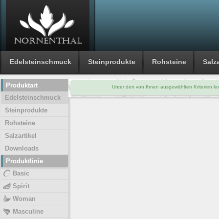
Edelsteinschmuck
Steinprodukte
Rohsteine
Salza
Produktart
Unter den von Ihnen ausgewählten Kriterien ko
Edelsteinschmuck
Steinprodukte
Rohsteine
Salzartikel
Downloads
Produktlinie
Basic
Spirit
Woman
Masculine