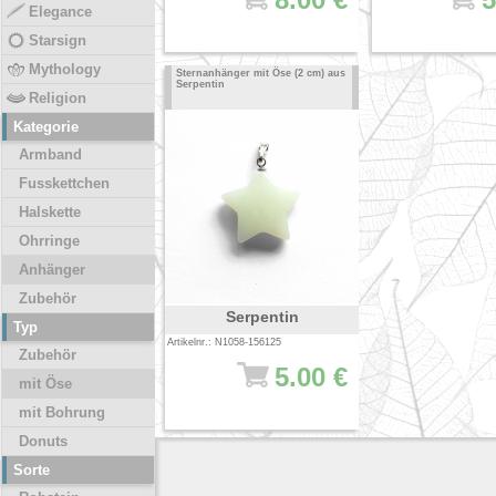
Elegance
Starsign
Mythology
Sternanhänger mit Öse (2 cm) aus
Serpentin
Religion
Kategorie
Armband
Fusskettchen
Halskette
Ohrringe
Anhänger
Zubehör
Serpentin
Typ
Artikelnr.: N1058-156125
Zubehör
5.00 €
mit Öse
mit Bohrung
Donuts
Sorte