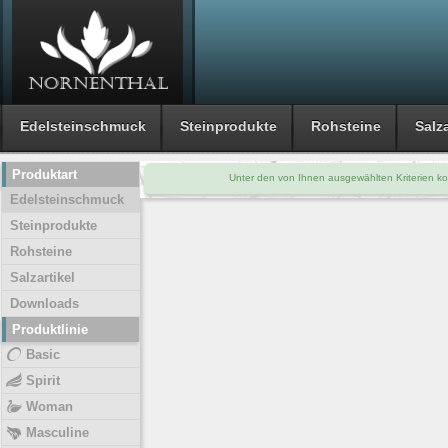
Edelsteinschmuck
Steinprodukte
Rohsteine
Salza
Produktart
Unter den von Ihnen ausgewählten Kriterien ko
Edelsteinschmuck
Steinprodukte
Rohsteine
Salzartikel
Downloads
Produktlinie
Basic
Spirit
Woman
Masculine