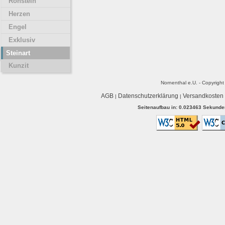
Rohstein
Herzen
Engel
Exklusiv
Steinart
Kunzit
Nornenthal e.U. - Copyrigh
AGB
Datenschutzerklärung
Versandkosten
|
|
Seitenaufbau in: 0.023463 Sekunden