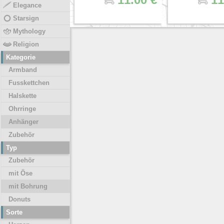
Elegance
Starsign
Mythology
Religion
Kategorie
Armband
Fusskettchen
Halskette
Ohrringe
Anhänger
Zubehör
Typ
Zubehör
mit Öse
mit Bohrung
Donuts
Sorte