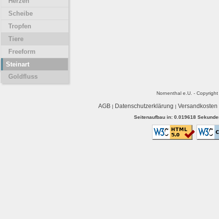
Herzen
Scheibe
Tropfen
Tiere
Freeform
Steinart
Goldfluss
Nornenthal e.U. - Copyrigh
AGB
Datenschutzerklärung
Versandkosten
|
|
Seitenaufbau in: 0.019618 Sekunden