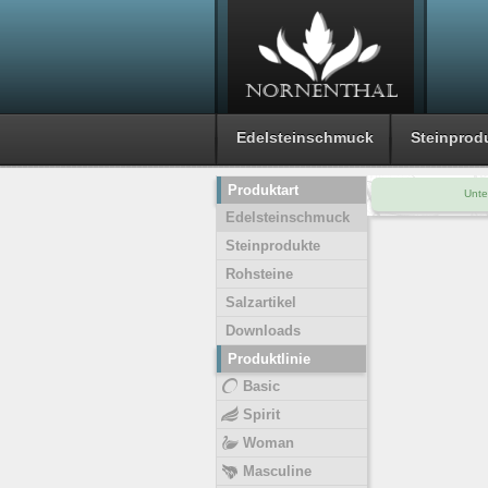
Edelsteinschmuck
Steinprod
Produktart
Unte
Edelsteinschmuck
Steinprodukte
Rohsteine
Salzartikel
Downloads
Produktlinie
Basic
Spirit
Woman
Masculine