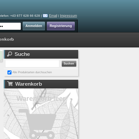
Email
Impressum
elefon: +43 677 628 66 628 |
|
enkorb
Suche
Alle Produktarten durchsuchen
Warenkorb
Warenkorb leer