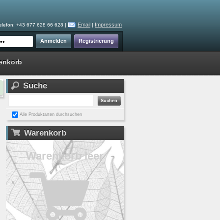
Email
Impressum
elefon: +43 677 628 66 628 |
|
enkorb
Suche
Alle Produktarten durchsuchen
Warenkorb
Warenkorb leer