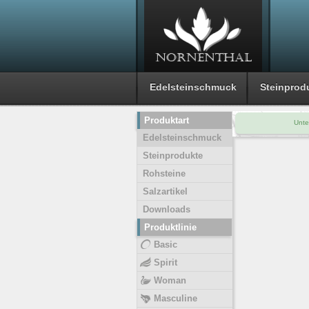
Edelsteinschmuck
Steinprod
Produktart
Unte
Edelsteinschmuck
Steinprodukte
Rohsteine
Salzartikel
Downloads
Produktlinie
Basic
Spirit
Woman
Masculine