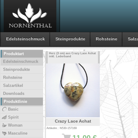
Edelsteinschmuck
Steinprodukte
Rohsteine
Salza
Produktart
Herz (3 cm) aus Crazy Lace Achat
inkl. Lederband
Edelsteinschmuck
Steinprodukte
Rohsteine
Salzartikel
Downloads
Produktlinie
Basic
Spirit
Crazy Lace Achat
Woman
Artikelnr.: N530-157169
Masculine
11.00 €