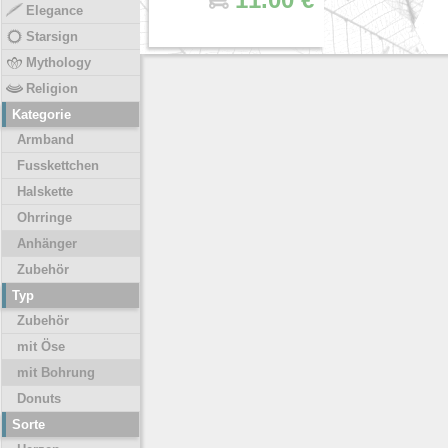
Elegance
Starsign
Mythology
Religion
Kategorie
Armband
Fusskettchen
Halskette
Ohrringe
Anhänger
Zubehör
Typ
Zubehör
mit Öse
mit Bohrung
Donuts
Sorte