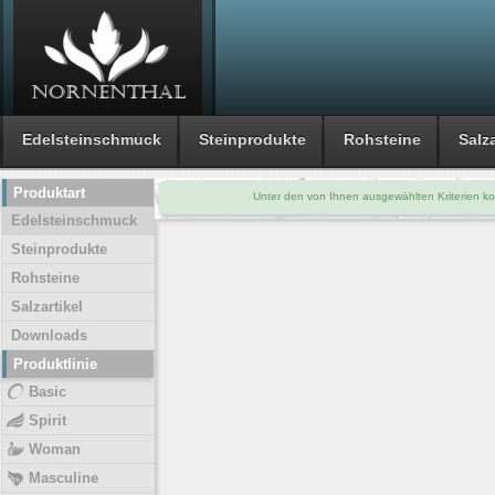
Edelsteinschmuck
Steinprodukte
Rohsteine
Salza
Produktart
Unter den von Ihnen ausgewählten Kriterien ko
Edelsteinschmuck
Steinprodukte
Rohsteine
Salzartikel
Downloads
Produktlinie
Basic
Spirit
Woman
Masculine