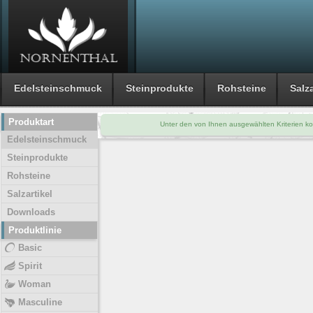
Edelsteinschmuck
Steinprodukte
Rohsteine
Salza
Produktart
Unter den von Ihnen ausgewählten Kriterien ko
Edelsteinschmuck
Steinprodukte
Rohsteine
Salzartikel
Downloads
Produktlinie
Basic
Spirit
Woman
Masculine