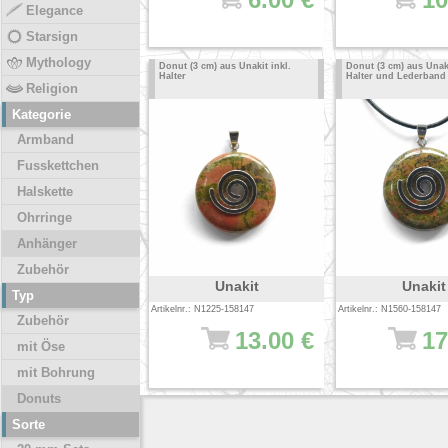
Elegance
Starsign
Mythology
Donut (3 cm) aus Unakit inkl.
Donut (3 cm) aus Unaki
Halter
Halter und Lederband
Religion
Kategorie
Armband
Fusskettchen
Halskette
Ohrringe
Anhänger
Zubehör
Unakit
Unakit
Typ
Artikelnr.: N1225-158147
Artikelnr.: N1560-158147
Zubehör
13.00 €
17
mit Öse
mit Bohrung
Donuts
Sorte