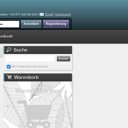
Email
Impressum
elefon: +43 677 628 66 628 |
|
enkorb
Suche
Alle Produktarten durchsuchen
Warenkorb
Warenkorb leer