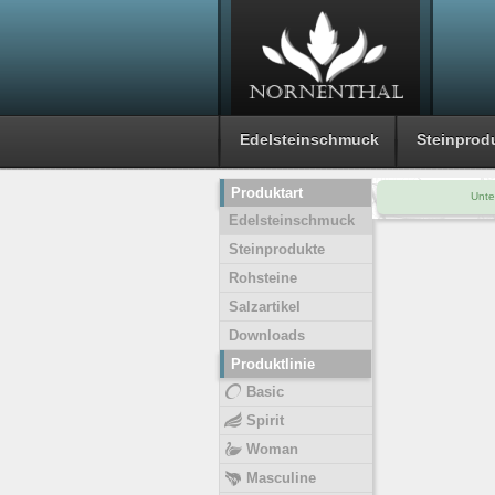
Edelsteinschmuck
Steinprod
Produktart
Unte
Edelsteinschmuck
Steinprodukte
Rohsteine
Salzartikel
Downloads
Produktlinie
Basic
Spirit
Woman
Masculine