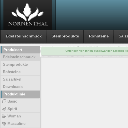
Edelsteinschmuck
Steinprodukte
Rohsteine
Salza
Produktart
Unter den von Ihnen ausgewählten Kriterien ko
Edelsteinschmuck
Steinprodukte
Rohsteine
Salzartikel
Downloads
Produktlinie
Basic
Spirit
Woman
Masculine