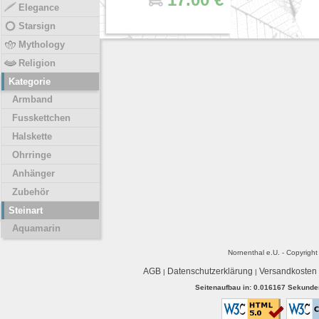
Elegance
Starsign
Mythology
Religion
Kategorie
Armband
Fusskettchen
Halskette
Ohrringe
Anhänger
Zubehör
Steinart
Aquamarin
Nornenthal e.U. - Copyrigh
AGB
Datenschutzerklärung
Versandkosten
|
|
Seitenaufbau in: 0.016167 Sekunden