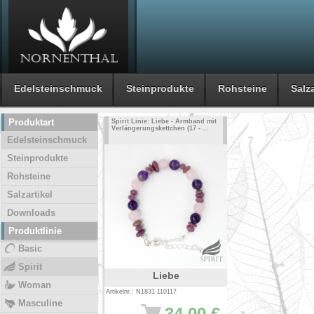
Edelsteinschmuck
Steinprodukte
Rohsteine
Salza
Produktart
Spirit Linie: Liebe - Armband mit
Verlängerungskettchen (17 - ...
Edelsteinschmuck
Steinprodukte
Rohsteine
Salzartikel
Downloads
Produktlinie
Basic
Spirit
Liebe
Woman
Artikelnr.: N1831-110117
Masculine
34.00 €