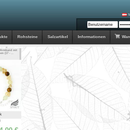
T
ukte
Rohsteine
Salzartikel
Informationen
War
- Armband mit
n (17 - ...
k
4
4.00 €