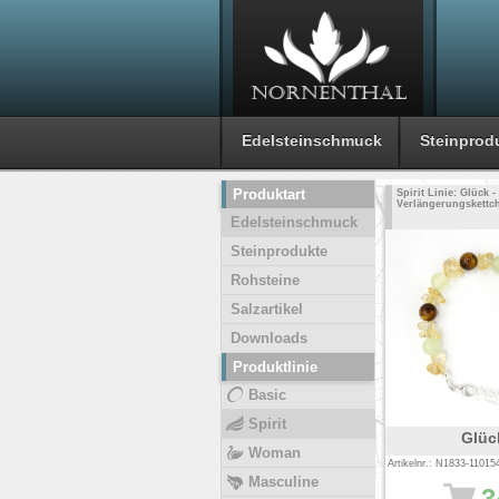
Edelsteinschmuck
Steinprod
Produktart
Spirit Linie: Glück 
Verlängerungskettche
Edelsteinschmuck
Steinprodukte
Rohsteine
Salzartikel
Downloads
Produktlinie
Basic
Spirit
Glüc
Woman
Artikelnr.: N1833-11015
Masculine
3