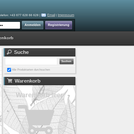
Email
Impressum
elefon: +43 677 628 66 628 |
|
enkorb
Suche
Alle Produktarten durchsuchen
Warenkorb
Warenkorb leer