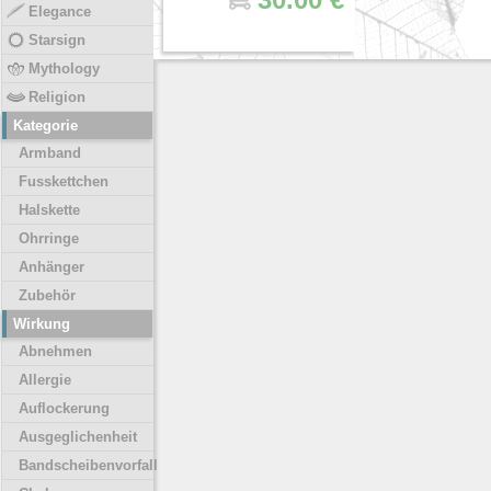
Elegance
Starsign
Mythology
Religion
Kategorie
Armband
Fusskettchen
Halskette
Ohrringe
Anhänger
Zubehör
Wirkung
Abnehmen
Allergie
Auflockerung
Ausgeglichenheit
Bandscheibenvorfall