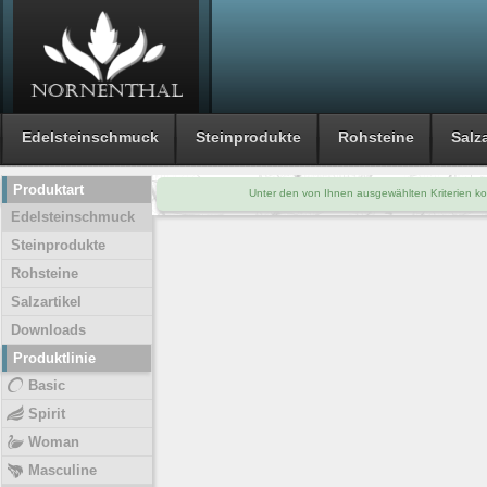
Edelsteinschmuck
Steinprodukte
Rohsteine
Salza
Produktart
Unter den von Ihnen ausgewählten Kriterien ko
Edelsteinschmuck
Steinprodukte
Rohsteine
Salzartikel
Downloads
Produktlinie
Basic
Spirit
Woman
Masculine