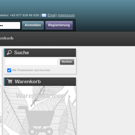
Email
Impressum
elefon: +43 677 628 66 628 |
|
enkorb
Suche
Alle Produktarten durchsuchen
Warenkorb
Warenkorb leer