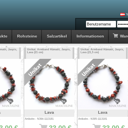
T
ukte
Rohsteine
Salzartikel
Informationen
War
atit, Jaspis,
Unikat: Armband Hämatit, Jaspis,
Unikat: Armband Hämatit, Jaspis,
Lava (21 cm)
Lava (21,5 cm)
a
Lava
Lava
1
Artikelnr.: N394-1113181
Artikelnr.: N395-1113181
3.00 €
33.00 €
33.00 €