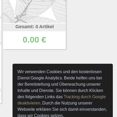
Gesamt: 0 Artikel
0.00 €
Wir verwenden Cookies und den kostenlosen
Dienst Google Analytics. Beide helfen uns bei
der Bereitstellung und Überwachung unserer
Inhalte und Dienste. Sie können durch Klicken
des folgenden Links das
Tracking durch Google
deaktivieren
. Durch die Nutzung unserer
Webseite erklären Sie sich damit einverstanden,
dass wir Cookies setzen.