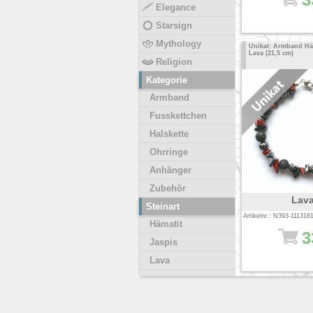
Elegance
Starsign
Mythology
Unikat: Armband Häm
Lava (21,5 cm)
Religion
Kategorie
Armband
Fusskettchen
Halskette
Ohrringe
Anhänger
Zubehör
Lav
Steinart
Artikelnr.: N393-111318
Hämatit
3
Jaspis
Lava