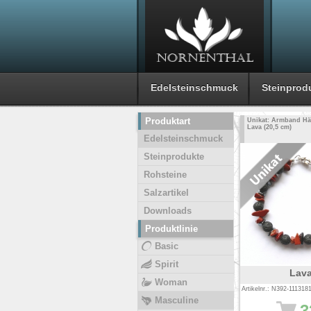
Edelsteinschmuck
Steinprod
Produktart
Unikat: Armband Häm
Lava (20,5 cm)
Edelsteinschmuck
Steinprodukte
Rohsteine
Salzartikel
Downloads
Produktlinie
Basic
Spirit
Lav
Woman
Artikelnr.: N392-111318
Masculine
3